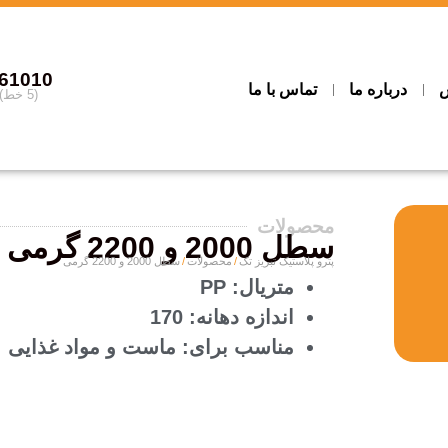
861010
ش
درباره ما
تماس با ما
(5 خط) تماس بگیرید
محصولات
سطل 2000 و 2200 گرمى
پترو پلاستیک تبریز تک
محصولات
سطل 2000 و 2200 گرمى
متريال: PP
اندازه دهانه: 170
مناسب براى: ماست و مواد غذايی