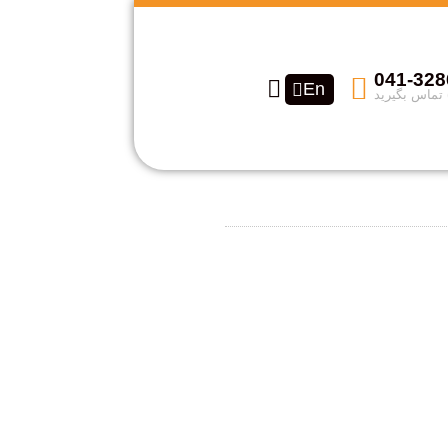
041-32
En