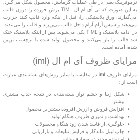
ترموفرینگ یعنی در طی عملیات گرمایش، محصول شکل می‌گیرد.
به این صورت که تی آی ام ال TIML برش خورده را درون قالب
می‌گذارند. ورق پلاستیکی را، قبل از اینکه وارد قالب کنند حرارت
می‌دهند و سپس آرام آرام داخل قالب می‌ریزند و قالب را می‌بندند.
در ادامه پلاستیک و TIML یکی می‌شوند. پس از اینکه پلاستیک خنک
شد قالب را باز می‌کنند و محصول تولید شده با برچسب تزیین
شده، آماده است.
مزایای ظروف آی ام ال (iml)
مزایای ظروف
iml
در مقایسه با سایر روش‌های‌ بسته‌بندی عبارت
است از :
شکل زیبا و چشم نواز‌ بسته‌بندی، در نتیجه جذب مشتری
بیشتر
افزایش فروش و ارزش افزوده بیشتر بر محصول
بهداشت و تمیزی ظروف هنگام تولید
جلوگیری از فاسد شدن زود هنگام محصولات
چاپ لیبل ماندگار وافزایش تبلیغات و بازاریابی
استفاده مجدد در مصارف خانه