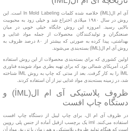
تاریخچه آی ام ال(IML)
آی ام ال(İML) خلاصه شده کلمات In Mold Labeling است. این
روش در سال ۱۹۸۰ میلادی اختراع شد و خیلی زود به محبوبیت
بالایی رسید. امروزه این روش جایگاه خیلی خوبی در میان
صنعتگران و تولیدکنندگان محصولات از جمله مواد غذایی و
بهداشتی، پیدا کرده به صورتی که بیشتر از ۸۰ درصد ظروف به
روش آی ام ال(İML) بسته‌بندی می‌شوند.
اولین کشوری که برای‌ بسته‌بندی محصولات‌ از این روش استفاده
کرد، آمریکای شمالی بود که برای تهیه بطری مواد شوینده فناوری‌
İML را به کار گرفت. بعد از مدتی که چاپ به روش İML شناخته
شد، در زمینه‌ بسته‌بندی مواد غذایی نیز از آن استفاده کردند.
ظروف پلاستیکی آی ام ال(İML) و
دستگاه چاپ افست
در ظروف آی ام ال، برای چاپ لیبل از دستگاه چاپ افست
استفاده می‌کنند. iml یک برچسب ازقبل آماده از جنس پلی روپین
است که هنگام تولید ظروف پلاستیکی و هم زمان با تزریق مواد آن